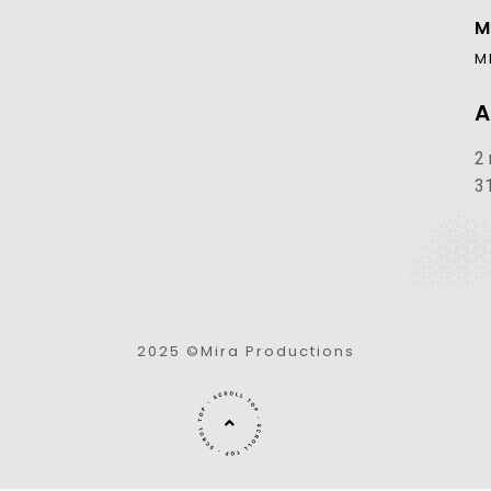
M
M
A
2 
3
2025 ©Mira Productions