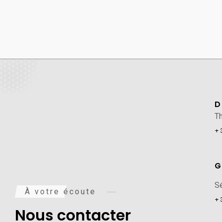
D
Th
+
G
Sé
À votre écoute
+
Nous contacter